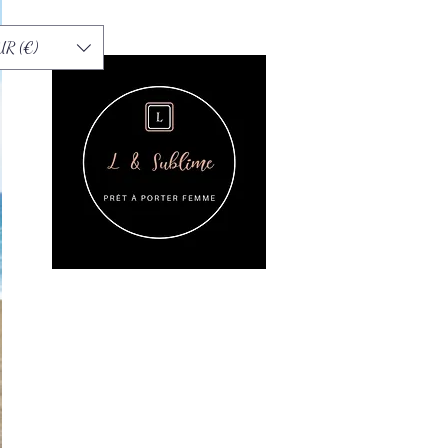
UR (€)