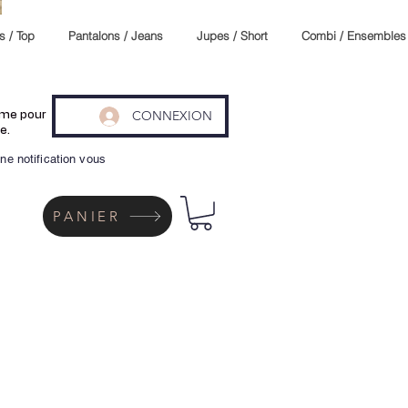
s / Top
Pantalons / Jeans
Jupes / Short
Combi / Ensembles
CONNEXION
même pour
e.
ne notification vous
PANIER