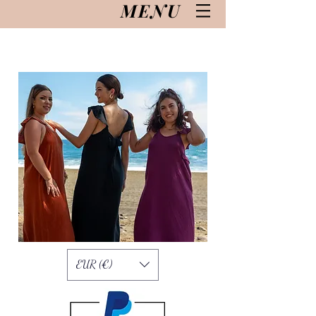
MENU
EUR (€)