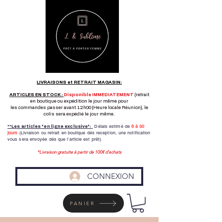
LIVRAISONS et RETRAIT MAGASIN:
ARTICLES EN STOCK :
Disponible IMMEDIATEMENT
(retrait
en boutique ou expédition le jour même pour
les commandes passer avant 12h00 (Heure locale Réunion), le
colis sera expédié le jour même.
Délais estimé de
8 à
30
**Les articles "en ligne exclusive":
jours
(Livraison ou retrait en boutique dés reception,
une notification
vous sera envoyée dés que l'article est prêt)
*Livraison gratuite à partir de 100€ d'achats
CONNEXION
PANIER