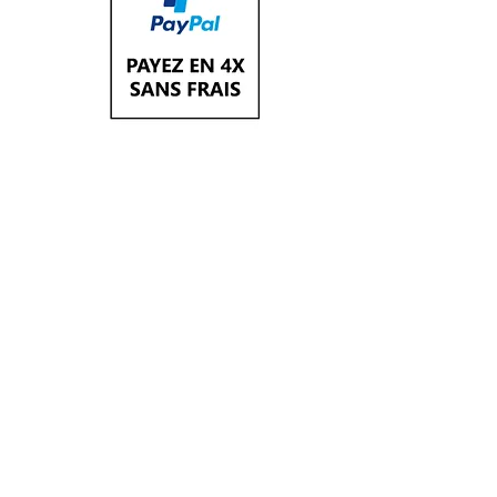
Livraison
Nous livrons à L'Ile de la Réunion
- Livraison express: 48h00 (2 jours
ouvrables) à 6,
00€
-Livraison Standard: 2 à 5 jours jours
ouvrables aux tarifs uniques de 6,00€
France Métropolitaine:
2 à 5 jours ouvrables aux tarifs
uniques de 6,00€
Mayotte , Guadeloupe, Martinique,