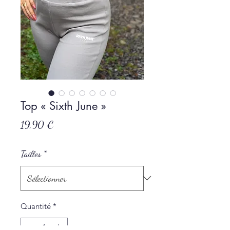
Top « Sixth June »
Prix
19,90 €
Tailles
*
Quantité
*