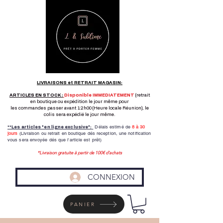
LIVRAISONS et RETRAIT MAGASIN:
ARTICLES EN STOCK :
Disponible IMMEDIATEMENT
(retrait
en boutique ou expédition le jour même pour
les commandes passer avant 12h00 (Heure locale Réunion), le
colis sera expédié le jour même.
Délais estimé de
8 à
30
**Les articles "en ligne exclusive":
jours
(Livraison ou retrait en boutique dés reception,
une notification
vous sera envoyée dés que l'article est prêt)
*Livraison gratuite à partir de 100€ d'achats
CONNEXION
PANIER