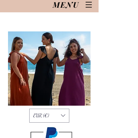
MENU
EUR (€)