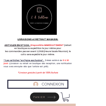
LIVRAISONS et RETRAIT MAGASIN:
ARTICLES EN STOCK :
Disponible IMMEDIATEMENT
(retrait
en boutique ou expédition le jour même pour
les commandes passer avant 12h00 (Heure locale Réunion), le
colis sera expédié le jour même.
Délais estimé de
8 à
30
**Les articles "en ligne exclusive":
jours
(Livraison ou retrait en boutique dés reception,
une notification
vous sera envoyée dés que l'article est prêt)
*Livraison gratuite à partir de 100€ d'achats
CONNEXION
PANIER