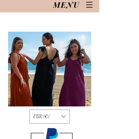
MENU
EUR (€)