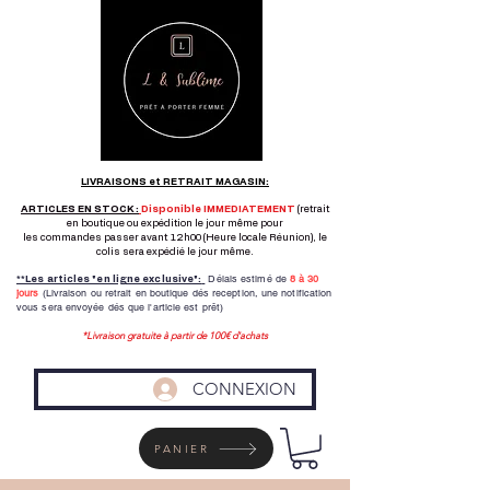
LIVRAISONS et RETRAIT MAGASIN:
ARTICLES EN STOCK :
Disponible IMMEDIATEMENT
(retrait
en boutique ou expédition le jour même pour
les commandes passer avant 12h00 (Heure locale Réunion), le
colis sera expédié le jour même.
Délais estimé de
8 à
30
**Les articles "en ligne exclusive":
jours
(Livraison ou retrait en boutique dés reception,
une notification
vous sera envoyée dés que l'article est prêt)
*Livraison gratuite à partir de 100€ d'achats
CONNEXION
PANIER