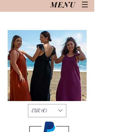
MENU
EUR (€)