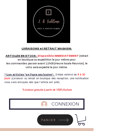
LIVRAISONS et RETRAIT MAGASIN:
ARTICLES EN STOCK :
Disponible IMMEDIATEMENT
(retrait
en boutique ou expédition le jour même pour
les commandes passer avant 12h00 (Heure locale Réunion), le
colis sera expédié le jour même.
Délais estimé de
8 à
30
**Les articles "en ligne exclusive":
jours
(Livraison ou retrait en boutique dés reception,
une notification
vous sera envoyée dés que l'article est prêt)
*Livraison gratuite à partir de 100€ d'achats
CONNEXION
PANIER