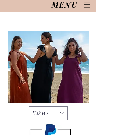
MENU
EUR (€)