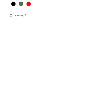
Quantité
*
Ajouter au panier
Politique de L & Sublime
Parce que c'est important pour nous
Conditions générales de vente
Politique de confidentialité
Livraisons et Retours