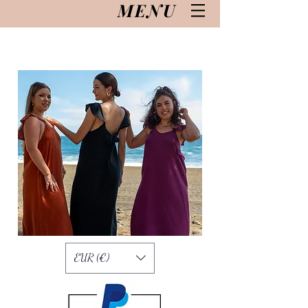
MENU
EUR (€)