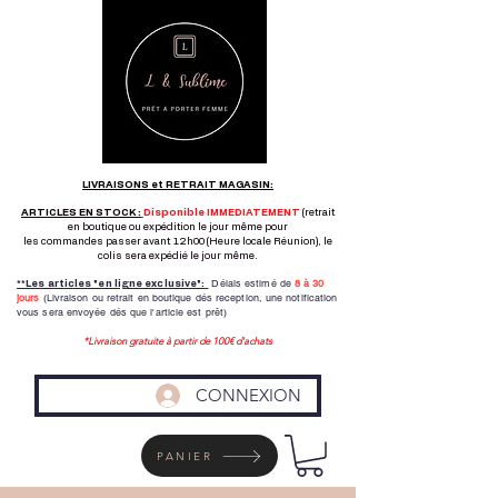
LIVRAISONS et RETRAIT MAGASIN:
ARTICLES EN STOCK :
Disponible IMMEDIATEMENT
(retrait
en boutique ou expédition le jour même pour
les commandes passer avant 12h00 (Heure locale Réunion), le
colis sera expédié le jour même.
Délais estimé de
8 à
30
**Les articles "en ligne exclusive":
jours
(Livraison ou retrait en boutique dés reception,
une notification
vous sera envoyée dés que l'article est prêt)
*Livraison gratuite à partir de 100€ d'achats
CONNEXION
PANIER