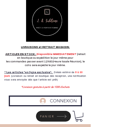
LIVRAISONS et RETRAIT MAGASIN:
ARTICLES EN STOCK :
Disponible IMMEDIATEMENT
(retrait
en boutique ou expédition le jour même pour
les commandes passer avant 12h00 (Heure locale Réunion), le
colis sera expédié le jour même.
Délais estimé de
8 à
30
**Les articles "en ligne exclusive":
jours
(Livraison ou retrait en boutique dés reception,
une notification
vous sera envoyée dés que l'article est prêt)
*Livraison gratuite à partir de 100€ d'achats
CONNEXION
PANIER