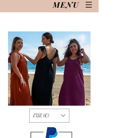
MENU
EUR (€)