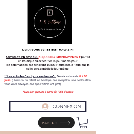
LIVRAISONS et RETRAIT MAGASIN:
ARTICLES EN STOCK :
Disponible IMMEDIATEMENT
(retrait
en boutique ou expédition le jour même pour
les commandes passer avant 12h00 (Heure locale Réunion), le
colis sera expédié le jour même.
Délais estimé de
8 à
30
**Les articles "en ligne exclusive":
jours
(Livraison ou retrait en boutique dés reception,
une notification
vous sera envoyée dés que l'article est prêt)
*Livraison gratuite à partir de 100€ d'achats
CONNEXION
PANIER