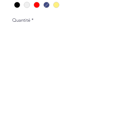
Quantité
*
Ajouter au panier
Politique de L & Sublime
Parce que c'est important pour nous
Conditions générales de vente
Politique de confidentialité
Livraisons et Retours