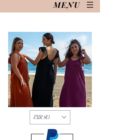
MENU
EUR (€)