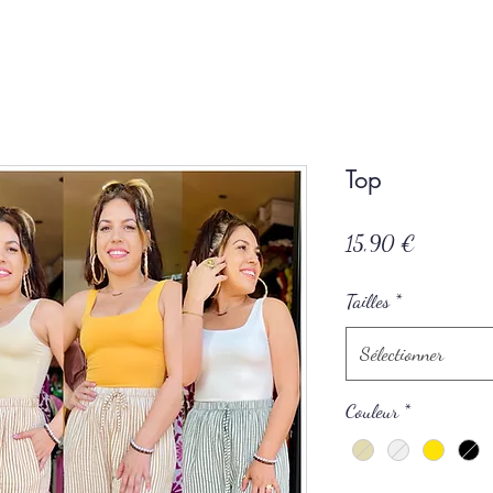
Top
Prix
15,90 €
Tailles
*
Sélectionner
Couleur
*