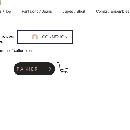
s / Top
Pantalons / Jeans
Jupes / Short
Combi / Ensembles
CONNEXION
même pour
e.
ne notification vous
PANIER