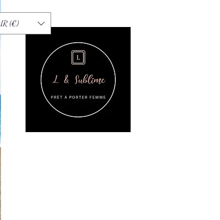
UR (€)