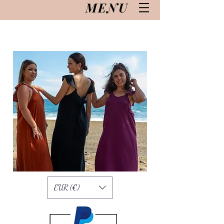
MENU
EUR (€)