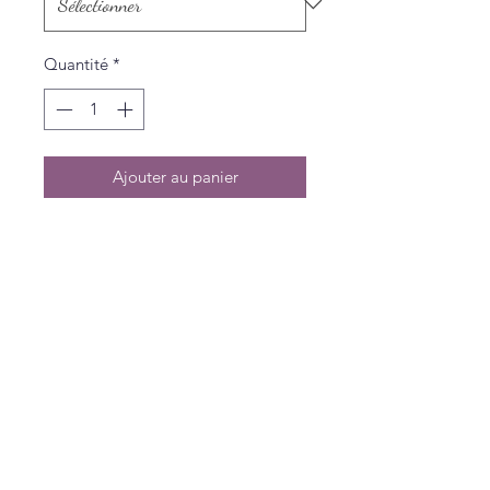
Quantité
*
Ajouter au panier
Politique de L & Sublime
Parce que c'est important pour nous
Conditions générales de vente
Politique de confidentialité
Livraisons et Retours