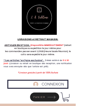
LIVRAISONS et RETRAIT MAGASIN:
ARTICLES EN STOCK :
Disponible IMMEDIATEMENT
(retrait
en boutique ou expédition le jour même pour
les commandes passer avant 12h00 (Heure locale Réunion), le
colis sera expédié le jour même.
Délais estimé de
8 à
30
**Les articles "en ligne exclusive":
jours
(Livraison ou retrait en boutique dés reception,
une notification
vous sera envoyée dés que l'article est prêt)
*Livraison gratuite à partir de 100€ d'achats
CONNEXION
PANIER