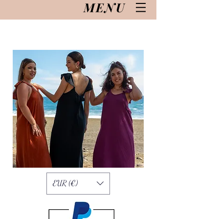
MENU
EUR (€)