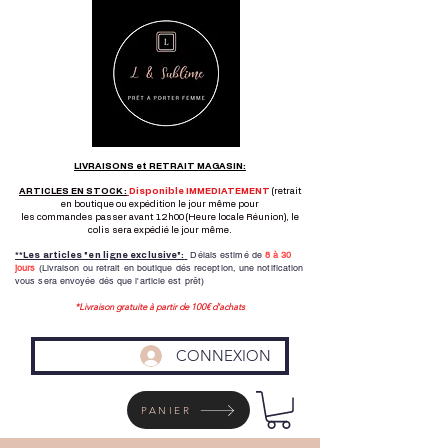
LIVRAISONS et RETRAIT MAGASIN:
ARTICLES EN STOCK :
Disponible IMMEDIATEMENT
(retrait
en boutique ou expédition le jour même pour
les commandes passer avant 12h00 (Heure locale Réunion), le
colis sera expédié le jour même.
Délais estimé de
8 à
30
**Les articles "en ligne exclusive":
jours
(Livraison ou retrait en boutique dés reception,
une notification
vous sera envoyée dés que l'article est prêt)
*Livraison gratuite à partir de 100€ d'achats
CONNEXION
PANIER