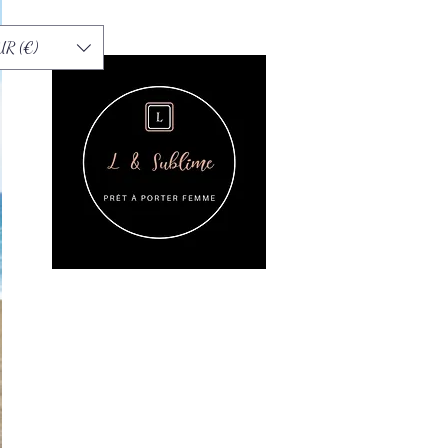
UR (€)