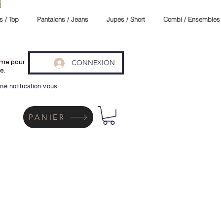
s / Top
Pantalons / Jeans
Jupes / Short
Combi / Ensembles
CONNEXION
même pour
e.
ne notification vous
PANIER