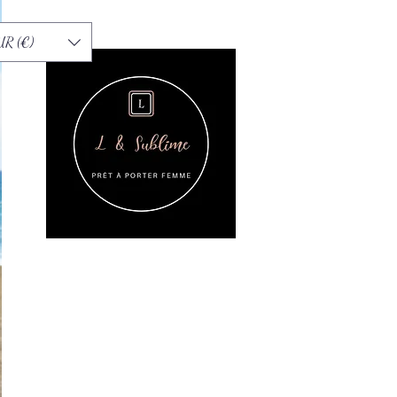
UR (€)