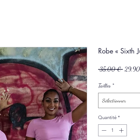
Robe « Sixth 
Prix
 35,00 € 
29,90
original
Tailles
*
Sélectionner
Quantité
*