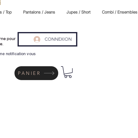
s / Top
Pantalons / Jeans
Jupes / Short
Combi / Ensembles
CONNEXION
même pour
e.
ne notification vous
PANIER