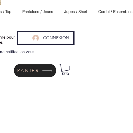
s / Top
Pantalons / Jeans
Jupes / Short
Combi / Ensembles
CONNEXION
même pour
e.
ne notification vous
PANIER