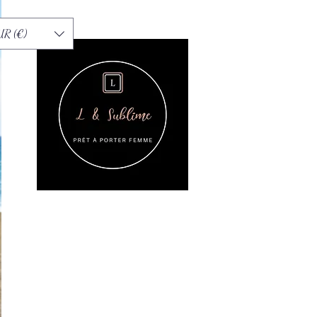
UR (€)