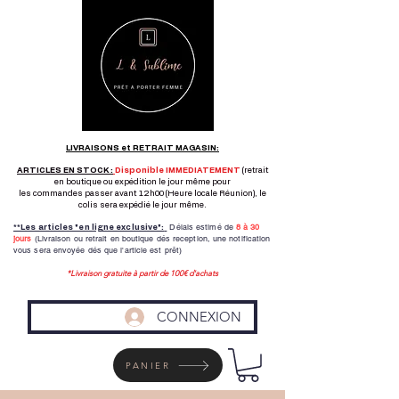
LIVRAISONS et RETRAIT MAGASIN:
ARTICLES EN STOCK :
Disponible IMMEDIATEMENT
(retrait
en boutique ou expédition le jour même pour
les commandes passer avant 12h00 (Heure locale Réunion), le
colis sera expédié le jour même.
Délais estimé de
8 à
30
**Les articles "en ligne exclusive":
jours
(Livraison ou retrait en boutique dés reception,
une notification
vous sera envoyée dés que l'article est prêt)
*Livraison gratuite à partir de 100€ d'achats
CONNEXION
PANIER