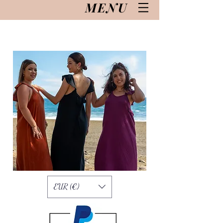
MENU
EUR (€)