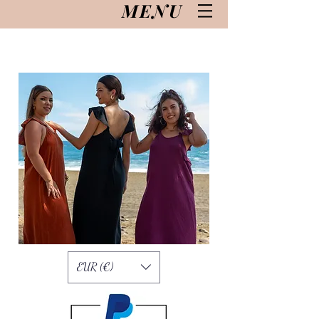
MENU
EUR (€)