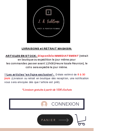
LIVRAISONS et RETRAIT MAGASIN:
ARTICLES EN STOCK :
Disponible IMMEDIATEMENT
(retrait
en boutique ou expédition le jour même pour
les commandes passer avant 12h00 (Heure locale Réunion), le
colis sera expédié le jour même.
Délais estimé de
8 à
30
**Les articles "en ligne exclusive":
jours
(Livraison ou retrait en boutique dés reception,
une notification
vous sera envoyée dés que l'article est prêt)
*Livraison gratuite à partir de 100€ d'achats
CONNEXION
PANIER