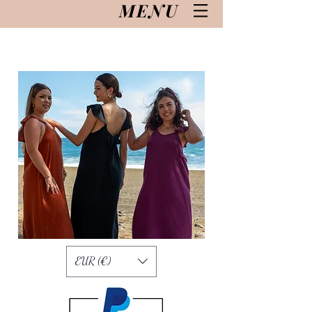
MENU
EUR (€)