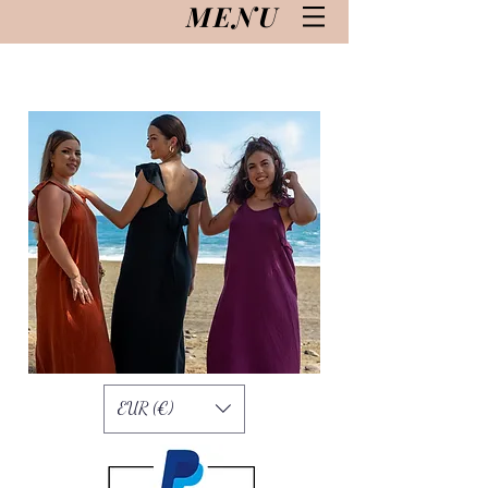
MENU
EUR (€)