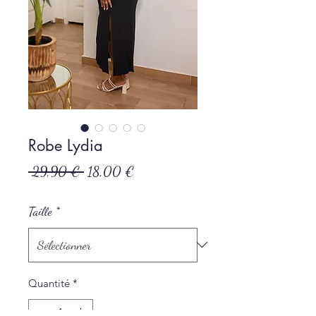
Robe Lydia
Prix
Prix
 29,90 € 
18,00 €
original
promotionnel
Taille
*
Quantité
*