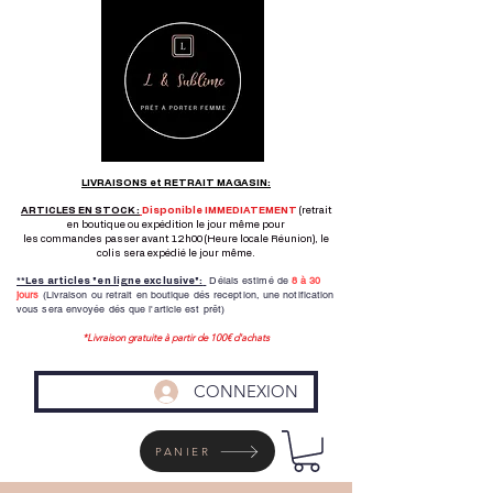
LIVRAISONS et RETRAIT MAGASIN:
ARTICLES EN STOCK :
Disponible IMMEDIATEMENT
(retrait
en boutique ou expédition le jour même pour
les commandes passer avant 12h00 (Heure locale Réunion), le
colis sera expédié le jour même.
Délais estimé de
8 à
30
**Les articles "en ligne exclusive":
jours
(Livraison ou retrait en boutique dés reception,
une notification
vous sera envoyée dés que l'article est prêt)
*Livraison gratuite à partir de 100€ d'achats
CONNEXION
PANIER