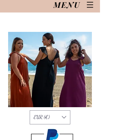
MENU
EUR (€)