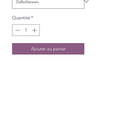
Quantité
*
Ajouter au panier
Politique de L & Sublime
Parce que c'est important pour nous
Conditions générales de vente
Politique de confidentialité
Livraisons et Retours