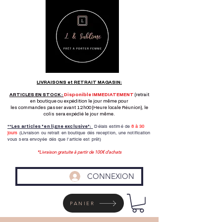
LIVRAISONS et RETRAIT MAGASIN:
ARTICLES EN STOCK :
Disponible IMMEDIATEMENT
(retrait
en boutique ou expédition le jour même pour
les commandes passer avant 12h00 (Heure locale Réunion), le
colis sera expédié le jour même.
Délais estimé de
8 à
30
**Les articles "en ligne exclusive":
jours
(Livraison ou retrait en boutique dés reception,
une notification
vous sera envoyée dés que l'article est prêt)
*Livraison gratuite à partir de 100€ d'achats
CONNEXION
PANIER