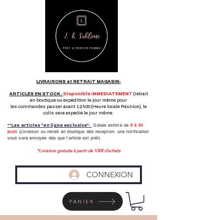
LIVRAISONS et RETRAIT MAGASIN:
ARTICLES EN STOCK :
Disponible IMMEDIATEMENT
(retrait
en boutique ou expédition le jour même pour
les commandes passer avant 12h00 (Heure locale Réunion), le
colis sera expédié le jour même.
Délais estimé de
8 à
30
**Les articles "en ligne exclusive":
jours
(Livraison ou retrait en boutique dés reception,
une notification
vous sera envoyée dés que l'article est prêt)
*Livraison gratuite à partir de 100€ d'achats
CONNEXION
PANIER