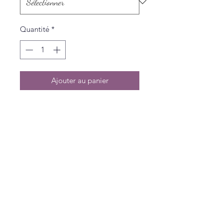
Quantité
*
Ajouter au panier
Politique de L & Sublime
Parce que c'est important pour nous
Conditions générales de vente
Politique de confidentialité
Livraisons et Retours