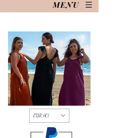
MENU
EUR (€)