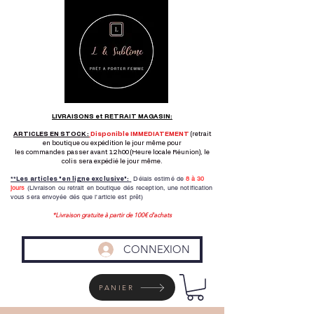
LIVRAISONS et RETRAIT MAGASIN:
ARTICLES EN STOCK :
Disponible IMMEDIATEMENT
(retrait
en boutique ou expédition le jour même pour
les commandes passer avant 12h00 (Heure locale Réunion), le
colis sera expédié le jour même.
Délais estimé de
8 à
30
**Les articles "en ligne exclusive":
jours
(Livraison ou retrait en boutique dés reception,
une notification
vous sera envoyée dés que l'article est prêt)
*Livraison gratuite à partir de 100€ d'achats
CONNEXION
PANIER