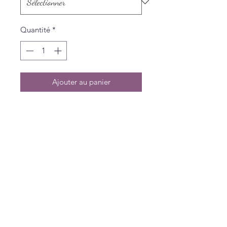
Quantité
*
Ajouter au panier
Politique de L & Sublime
Parce que c'est important pour nous
Conditions générales de vente
Politique de confidentialité
Livraisons et Retours