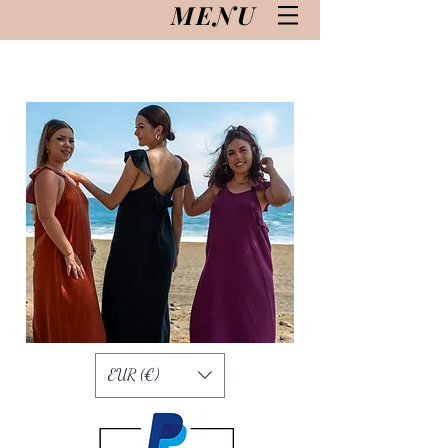
MENU
EUR (€)