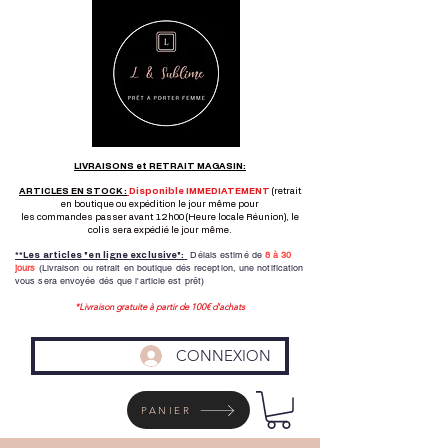
LIVRAISONS et RETRAIT MAGASIN:
ARTICLES EN STOCK :
Disponible IMMEDIATEMENT
(retrait
en boutique ou expédition le jour même pour
les commandes passer avant 12h00 (Heure locale Réunion), le
colis sera expédié le jour même.
Délais estimé de
8 à
30
**Les articles "en ligne exclusive":
jours
(Livraison ou retrait en boutique dés reception,
une notification
vous sera envoyée dés que l'article est prêt)
*Livraison gratuite à partir de 100€ d'achats
CONNEXION
PANIER