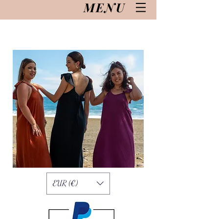
MENU
EUR (€)