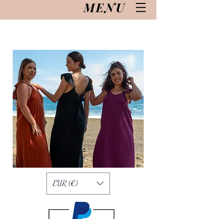
MENU
EUR (€)