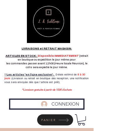
LIVRAISONS et RETRAIT MAGASIN:
ARTICLES EN STOCK :
Disponible IMMEDIATEMENT
(retrait
en boutique ou expédition le jour même pour
les commandes passer avant 12h00 (Heure locale Réunion), le
colis sera expédié le jour même.
Délais estimé de
8 à
30
**Les articles "en ligne exclusive":
jours
(Livraison ou retrait en boutique dés reception,
une notification
vous sera envoyée dés que l'article est prêt)
*Livraison gratuite à partir de 100€ d'achats
CONNEXION
PANIER