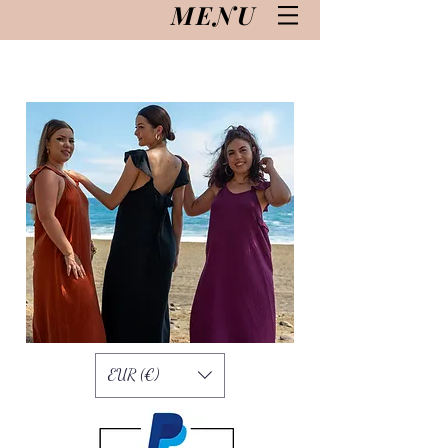
MENU
EUR (€)