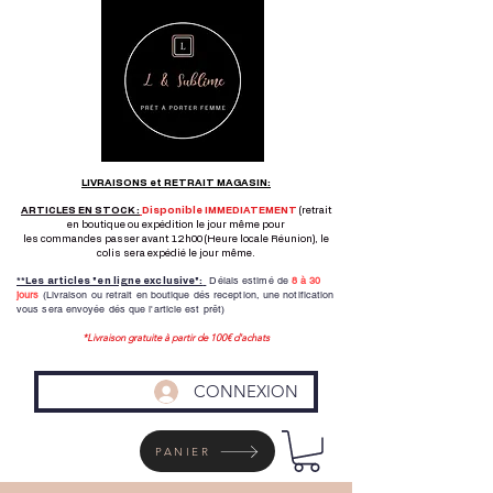
LIVRAISONS et RETRAIT MAGASIN:
ARTICLES EN STOCK :
Disponible IMMEDIATEMENT
(retrait
en boutique ou expédition le jour même pour
les commandes passer avant 12h00 (Heure locale Réunion), le
colis sera expédié le jour même.
Délais estimé de
8 à
30
**Les articles "en ligne exclusive":
jours
(Livraison ou retrait en boutique dés reception,
une notification
vous sera envoyée dés que l'article est prêt)
*Livraison gratuite à partir de 100€ d'achats
CONNEXION
PANIER