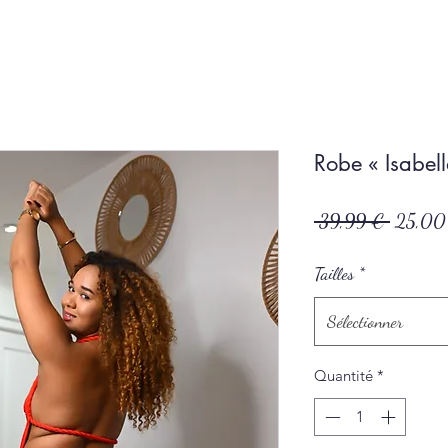
Robe « Isabell
Prix
 39,99 € 
25,00
original
Tailles
*
Sélectionner
Quantité
*