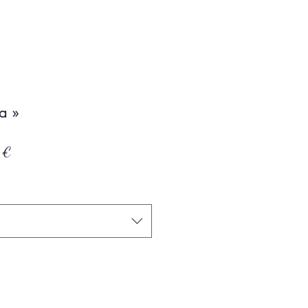
a »
Prix
 €
promotionnel