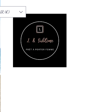
UR (€)