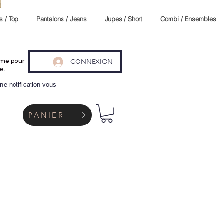
s / Top
Pantalons / Jeans
Jupes / Short
Combi / Ensembles
CONNEXION
même pour
e.
ne notification vous
PANIER