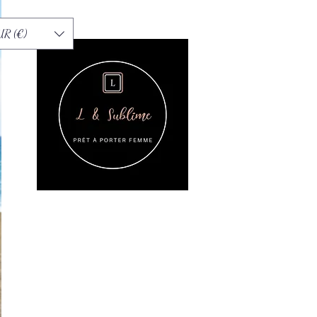
UR (€)