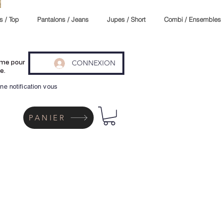
s / Top
Pantalons / Jeans
Jupes / Short
Combi / Ensembles
CONNEXION
même pour
e.
ne notification vous
PANIER