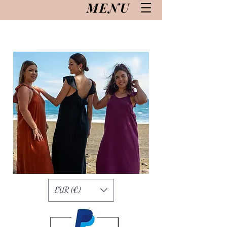
MENU
EUR (€)