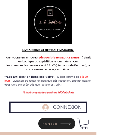
LIVRAISONS et RETRAIT MAGASIN:
ARTICLES EN STOCK :
Disponible IMMEDIATEMENT
(retrait
en boutique ou expédition le jour même pour
les commandes passer avant 12h00 (Heure locale Réunion), le
colis sera expédié le jour même.
Délais estimé de
8 à
30
**Les articles "en ligne exclusive":
jours
(Livraison ou retrait en boutique dés reception,
une notification
vous sera envoyée dés que l'article est prêt)
*Livraison gratuite à partir de 100€ d'achats
CONNEXION
PANIER