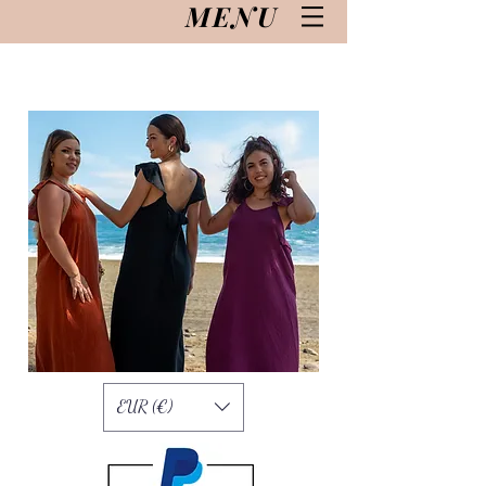
MENU
EUR (€)