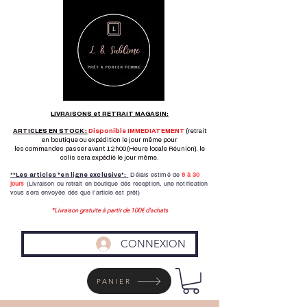
LIVRAISONS et RETRAIT MAGASIN:
ARTICLES EN STOCK :
Disponible IMMEDIATEMENT
(retrait
en boutique ou expédition le jour même pour
les commandes passer avant 12h00 (Heure locale Réunion), le
colis sera expédié le jour même.
Délais estimé de
8 à
30
**Les articles "en ligne exclusive":
jours
(Livraison ou retrait en boutique dés reception,
une notification
vous sera envoyée dés que l'article est prêt)
*Livraison gratuite à partir de 100€ d'achats
CONNEXION
PANIER