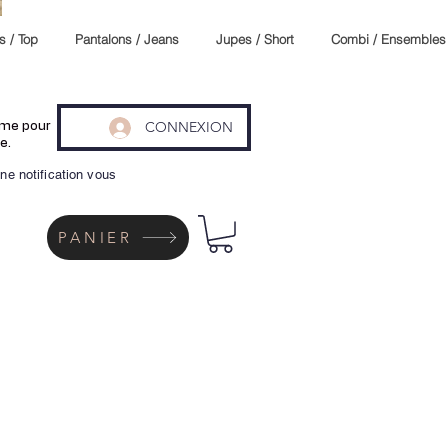
s / Top
Pantalons / Jeans
Jupes / Short
Combi / Ensembles
CONNEXION
même pour
e.
ne notification vous
PANIER