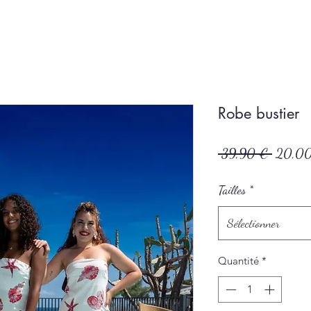
Robe bustier
Prix
 39,90 € 
20,0
original
Tailles
*
Sélectionner
Quantité
*