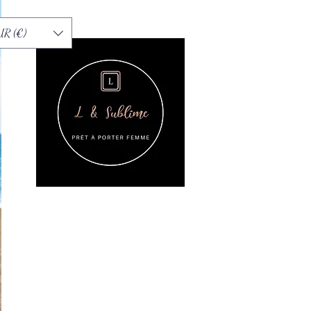
UR (€)