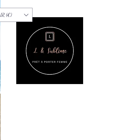
UR (€)