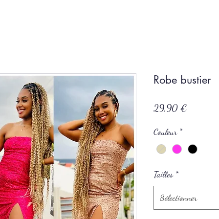
Robe bustier
Prix
29,90 €
Couleur
*
Tailles
*
Sélectionner