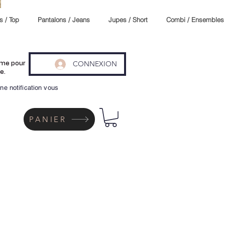
s / Top
Pantalons / Jeans
Jupes / Short
Combi / Ensembles
CONNEXION
même pour
e.
ne notification vous
PANIER