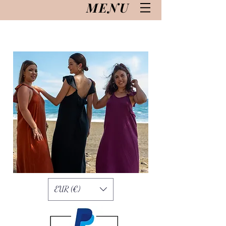
MENU
EUR (€)