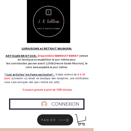
LIVRAISONS et RETRAIT MAGASIN:
ARTICLES EN STOCK :
Disponible IMMEDIATEMENT
(retrait
en boutique ou expédition le jour même pour
les commandes passer avant 12h00 (Heure locale Réunion), le
colis sera expédié le jour même.
Délais estimé de
8 à
30
**Les articles "en ligne exclusive":
jours
(Livraison ou retrait en boutique dés reception,
une notification
vous sera envoyée dés que l'article est prêt)
*Livraison gratuite à partir de 100€ d'achats
CONNEXION
PANIER