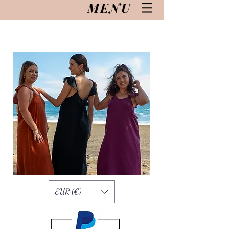
MENU
EUR (€)