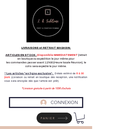
LIVRAISONS et RETRAIT MAGASIN:
ARTICLES EN STOCK :
Disponible IMMEDIATEMENT
(retrait
en boutique ou expédition le jour même pour
les commandes passer avant 12h00 (Heure locale Réunion), le
colis sera expédié le jour même.
Délais estimé de
8 à
30
**Les articles "en ligne exclusive":
jours
(Livraison ou retrait en boutique dés reception,
une notification
vous sera envoyée dés que l'article est prêt)
*Livraison gratuite à partir de 100€ d'achats
CONNEXION
PANIER