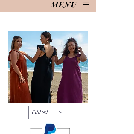
MENU
EUR (€)