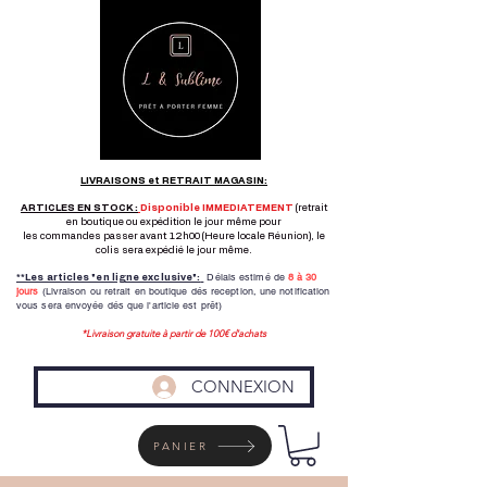
LIVRAISONS et RETRAIT MAGASIN:
ARTICLES EN STOCK :
Disponible IMMEDIATEMENT
(retrait
en boutique ou expédition le jour même pour
les commandes passer avant 12h00 (Heure locale Réunion), le
colis sera expédié le jour même.
Délais estimé de
8 à
30
**Les articles "en ligne exclusive":
jours
(Livraison ou retrait en boutique dés reception,
une notification
vous sera envoyée dés que l'article est prêt)
*Livraison gratuite à partir de 100€ d'achats
CONNEXION
PANIER