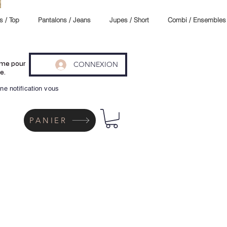
s / Top
Pantalons / Jeans
Jupes / Short
Combi / Ensembles
CONNEXION
même pour
e.
ne notification vous
PANIER