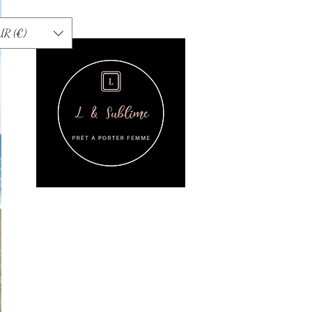
UR (€)