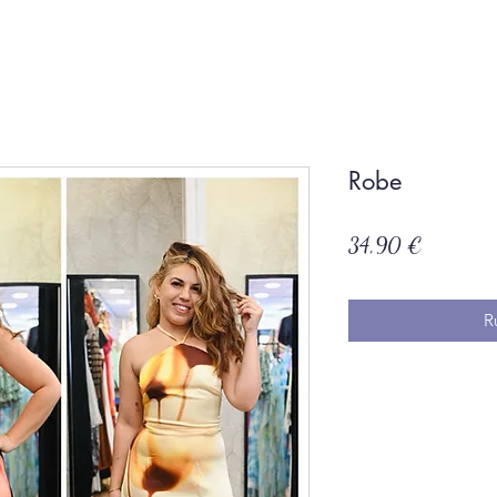
Robe
Prix
34,90 €
R