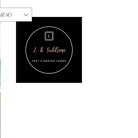
UR (€)