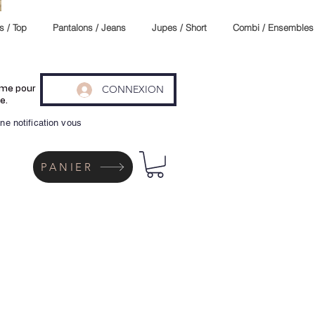
s / Top
Pantalons / Jeans
Jupes / Short
Combi / Ensembles
CONNEXION
même pour
e.
ne notification vous
PANIER