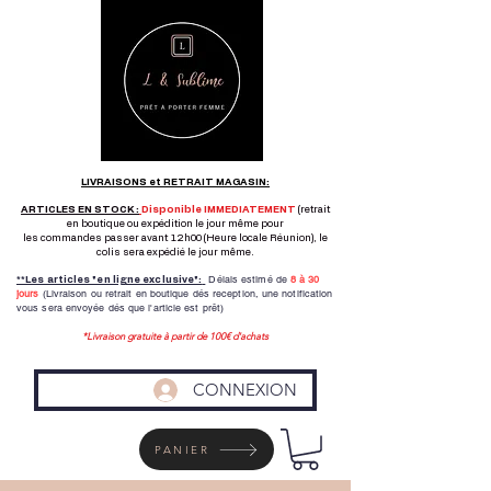
LIVRAISONS et RETRAIT MAGASIN:
ARTICLES EN STOCK :
Disponible IMMEDIATEMENT
(retrait
en boutique ou expédition le jour même pour
les commandes passer avant 12h00 (Heure locale Réunion), le
colis sera expédié le jour même.
Délais estimé de
8 à
30
**Les articles "en ligne exclusive":
jours
(Livraison ou retrait en boutique dés reception,
une notification
vous sera envoyée dés que l'article est prêt)
*Livraison gratuite à partir de 100€ d'achats
CONNEXION
PANIER