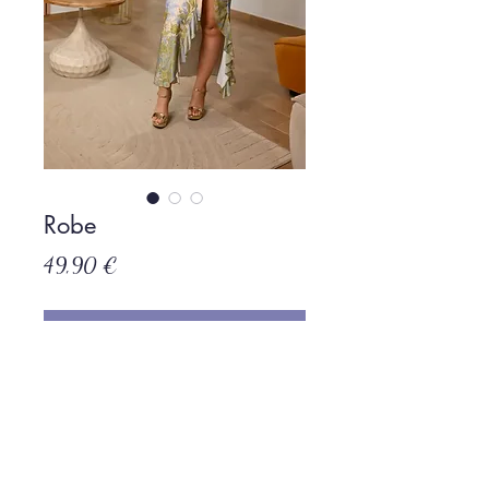
Robe
Prix
49,90 €
Rupture de stock
Politique de L & Sublime
Parce que c'est important pour nous