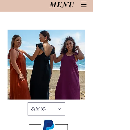
MENU
EUR (€)