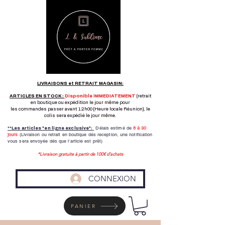
LIVRAISONS et RETRAIT MAGASIN:
ARTICLES EN STOCK :
Disponible IMMEDIATEMENT
(retrait
en boutique ou expédition le jour même pour
les commandes passer avant 12h00 (Heure locale Réunion), le
colis sera expédié le jour même.
Délais estimé de
8 à
30
**Les articles "en ligne exclusive":
jours
(Livraison ou retrait en boutique dés reception,
une notification
vous sera envoyée dés que l'article est prêt)
*Livraison gratuite à partir de 100€ d'achats
CONNEXION
PANIER