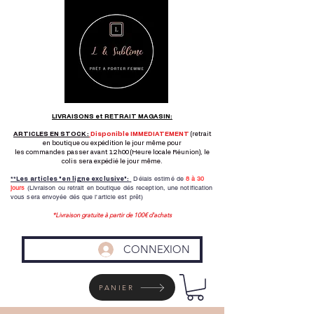
LIVRAISONS et RETRAIT MAGASIN:
ARTICLES EN STOCK :
Disponible IMMEDIATEMENT
(retrait
en boutique ou expédition le jour même pour
les commandes passer avant 12h00 (Heure locale Réunion), le
colis sera expédié le jour même.
Délais estimé de
8 à
30
**Les articles "en ligne exclusive":
jours
(Livraison ou retrait en boutique dés reception,
une notification
vous sera envoyée dés que l'article est prêt)
*Livraison gratuite à partir de 100€ d'achats
CONNEXION
PANIER