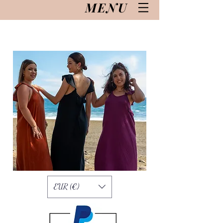
MENU
EUR (€)