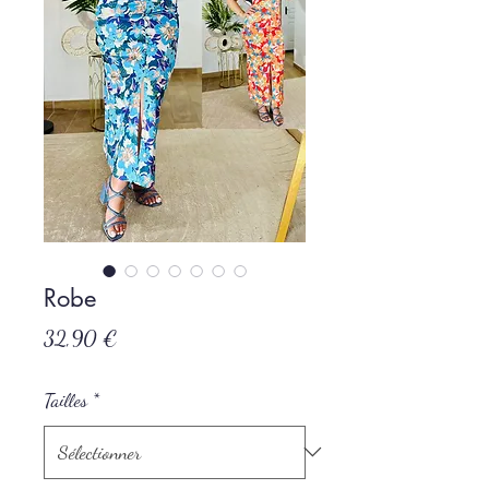
Robe
Prix
32,90 €
Tailles
*