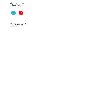
Couleur
*
Quantité
*
Ajouter au panier
Politique de L & Sublime
Parce que c'est important pour nous
Conditions générales de vente