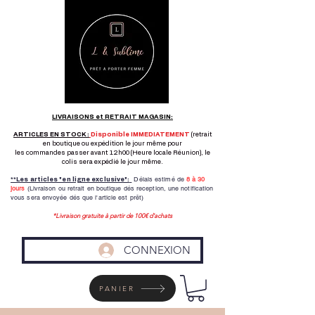
LIVRAISONS et RETRAIT MAGASIN:
ARTICLES EN STOCK :
Disponible IMMEDIATEMENT
(retrait
en boutique ou expédition le jour même pour
les commandes passer avant 12h00 (Heure locale Réunion), le
colis sera expédié le jour même.
Délais estimé de
8 à
30
**Les articles "en ligne exclusive":
jours
(Livraison ou retrait en boutique dés reception,
une notification
vous sera envoyée dés que l'article est prêt)
*Livraison gratuite à partir de 100€ d'achats
CONNEXION
PANIER