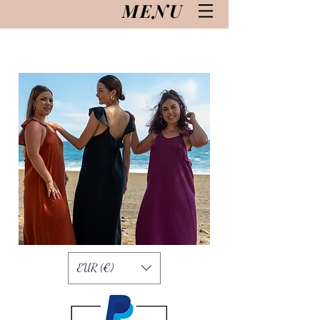
MENU
EUR (€)