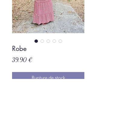
Robe
Prix
39,90 €
Rupture de stock
Politique de L & Sublime
Parce que c'est important pour nous
Conditions générales de vente