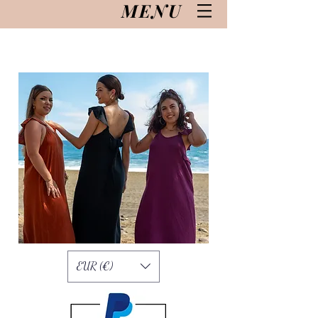
MENU
EUR (€)