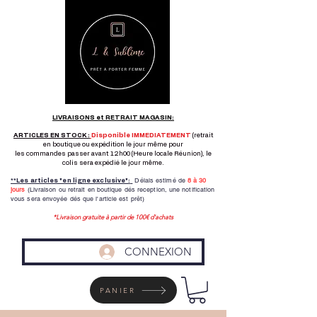
LIVRAISONS et RETRAIT MAGASIN:
ARTICLES EN STOCK :
Disponible IMMEDIATEMENT
(retrait
en boutique ou expédition le jour même pour
les commandes passer avant 12h00 (Heure locale Réunion), le
colis sera expédié le jour même.
Délais estimé de
8 à
30
**Les articles "en ligne exclusive":
jours
(Livraison ou retrait en boutique dés reception,
une notification
vous sera envoyée dés que l'article est prêt)
*Livraison gratuite à partir de 100€ d'achats
CONNEXION
PANIER