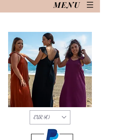
MENU
EUR (€)