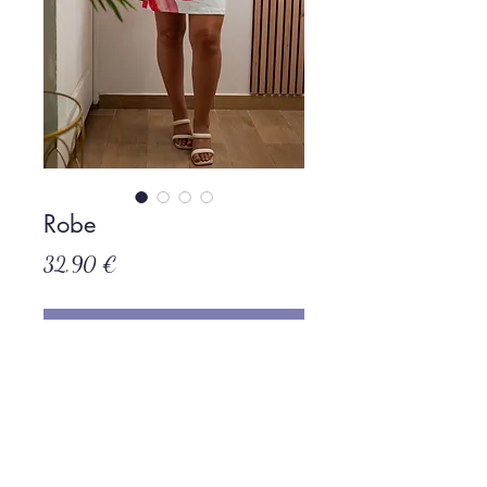
Robe
Prix
32,90 €
Rupture de stock
Politique de L & Sublime
Parce que c'est important pour nous