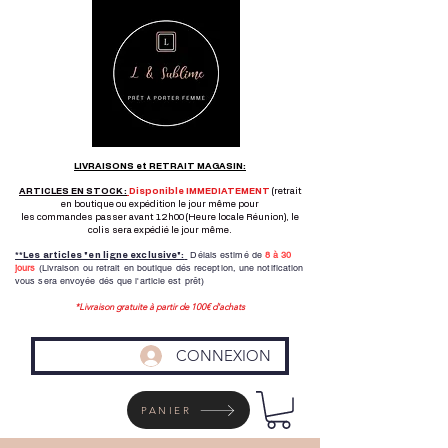
LIVRAISONS et RETRAIT MAGASIN:
ARTICLES EN STOCK :
Disponible IMMEDIATEMENT
(retrait
en boutique ou expédition le jour même pour
les commandes passer avant 12h00 (Heure locale Réunion), le
colis sera expédié le jour même.
Délais estimé de
8 à
30
**Les articles "en ligne exclusive":
jours
(Livraison ou retrait en boutique dés reception,
une notification
vous sera envoyée dés que l'article est prêt)
*Livraison gratuite à partir de 100€ d'achats
CONNEXION
PANIER