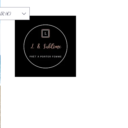
UR (€)