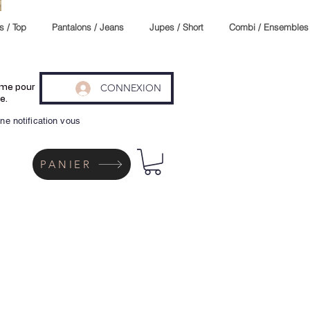
s / Top
Pantalons / Jeans
Jupes / Short
Combi / Ensembles
CONNEXION
même pour
e.
ne notification vous
PANIER