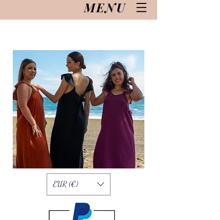
MENU
EUR (€)