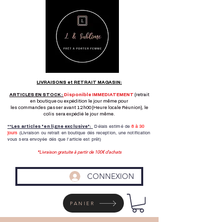
LIVRAISONS et RETRAIT MAGASIN:
ARTICLES EN STOCK :
Disponible IMMEDIATEMENT
(retrait
en boutique ou expédition le jour même pour
les commandes passer avant 12h00 (Heure locale Réunion), le
colis sera expédié le jour même.
Délais estimé de
8 à
30
**Les articles "en ligne exclusive":
jours
(Livraison ou retrait en boutique dés reception,
une notification
vous sera envoyée dés que l'article est prêt)
*Livraison gratuite à partir de 100€ d'achats
CONNEXION
PANIER