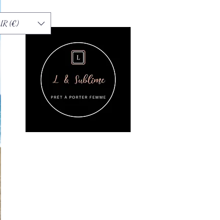
UR (€)