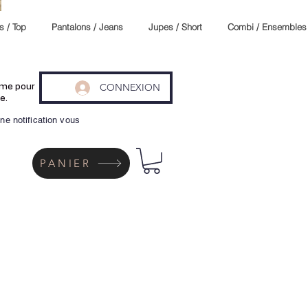
s / Top
Pantalons / Jeans
Jupes / Short
Combi / Ensembles
CONNEXION
même pour
e.
ne notification vous
PANIER