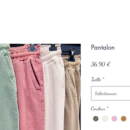
Pantalon
Prix
36,90 €
Taille
*
Sélectionner
Couleur
*