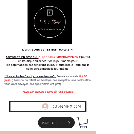
LIVRAISONS et RETRAIT MAGASIN:
ARTICLES EN STOCK :
Disponible IMMEDIATEMENT
(retrait
en boutique ou expédition le jour même pour
les commandes passer avant 12h00 (Heure locale Réunion), le
colis sera expédié le jour même.
Délais estimé de
8 à
30
**Les articles "en ligne exclusive":
jours
(Livraison ou retrait en boutique dés reception,
une notification
vous sera envoyée dés que l'article est prêt)
*Livraison gratuite à partir de 100€ d'achats
CONNEXION
PANIER