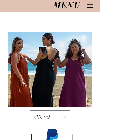
MENU
EUR (€)