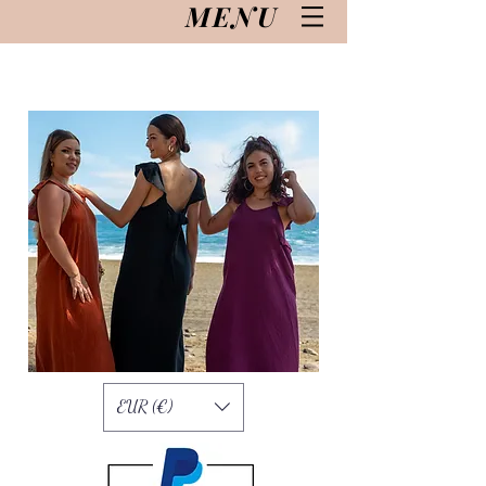
MENU
EUR (€)