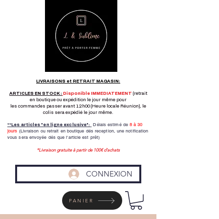
LIVRAISONS et RETRAIT MAGASIN:
ARTICLES EN STOCK :
Disponible IMMEDIATEMENT
(retrait
en boutique ou expédition le jour même pour
les commandes passer avant 12h00 (Heure locale Réunion), le
colis sera expédié le jour même.
Délais estimé de
8 à
30
**Les articles "en ligne exclusive":
jours
(Livraison ou retrait en boutique dés reception,
une notification
vous sera envoyée dés que l'article est prêt)
*Livraison gratuite à partir de 100€ d'achats
CONNEXION
PANIER