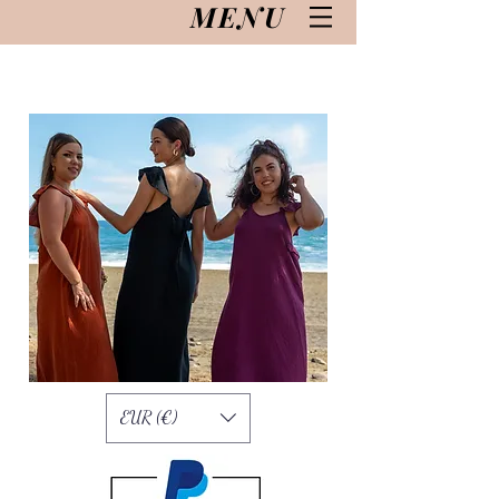
MENU
EUR (€)