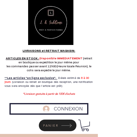
LIVRAISONS et RETRAIT MAGASIN:
ARTICLES EN STOCK :
Disponible IMMEDIATEMENT
(retrait
en boutique ou expédition le jour même pour
les commandes passer avant 12h00 (Heure locale Réunion), le
colis sera expédié le jour même.
Délais estimé de
8 à
30
**Les articles "en ligne exclusive":
jours
(Livraison ou retrait en boutique dés reception,
une notification
vous sera envoyée dés que l'article est prêt)
*Livraison gratuite à partir de 100€ d'achats
CONNEXION
PANIER