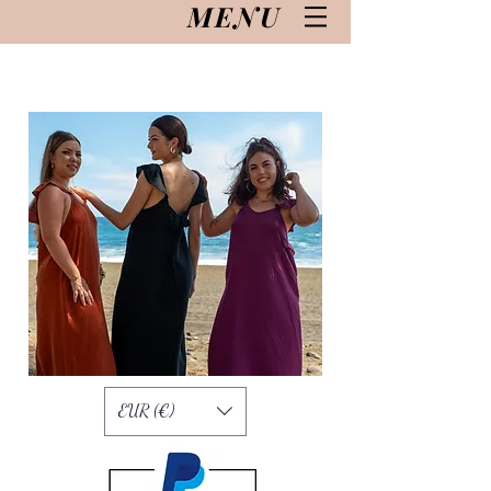
MENU
EUR (€)