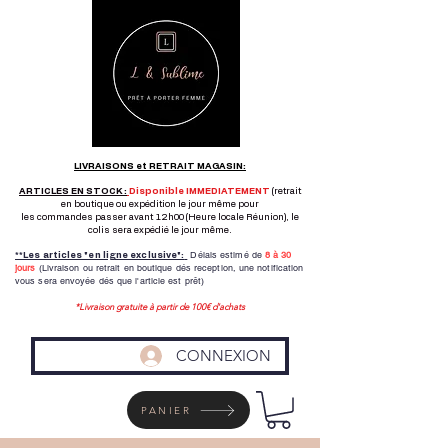
LIVRAISONS et RETRAIT MAGASIN:
ARTICLES EN STOCK :
Disponible IMMEDIATEMENT
(retrait
en boutique ou expédition le jour même pour
les commandes passer avant 12h00 (Heure locale Réunion), le
colis sera expédié le jour même.
Délais estimé de
8 à
30
**Les articles "en ligne exclusive":
jours
(Livraison ou retrait en boutique dés reception,
une notification
vous sera envoyée dés que l'article est prêt)
*Livraison gratuite à partir de 100€ d'achats
CONNEXION
PANIER