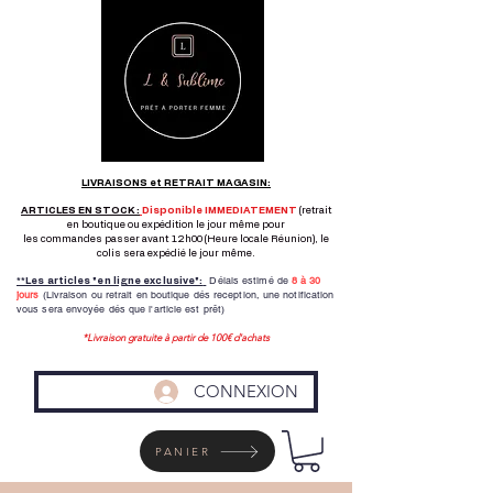
LIVRAISONS et RETRAIT MAGASIN:
ARTICLES EN STOCK :
Disponible IMMEDIATEMENT
(retrait
en boutique ou expédition le jour même pour
les commandes passer avant 12h00 (Heure locale Réunion), le
colis sera expédié le jour même.
Délais estimé de
8 à
30
**Les articles "en ligne exclusive":
jours
(Livraison ou retrait en boutique dés reception,
une notification
vous sera envoyée dés que l'article est prêt)
*Livraison gratuite à partir de 100€ d'achats
CONNEXION
PANIER