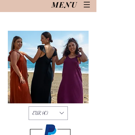
MENU
EUR (€)